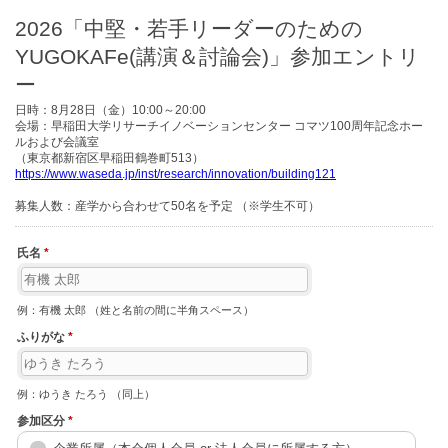
2026「中堅・若手リーダーのための
YUGOKAFe(講演＆討論会)」参加エントリ
ー
日時：8月28日（金）10:00～20:00
会場：早稲田大学リサーチイノベーションセンター コマツ100周年記念ホー
ルおよび会議室
（東京都新宿区早稲田鶴巻町513）
https://www.waseda.jp/inst/research/innovation/building121
募集人数：産学から合わせて50名を予定 （※学生不可）
氏名
*
例：有機 太郎 （姓と名前の間に半角スペース）
ふりがな
*
例：ゆうき たろう （同上）
参加区分
*