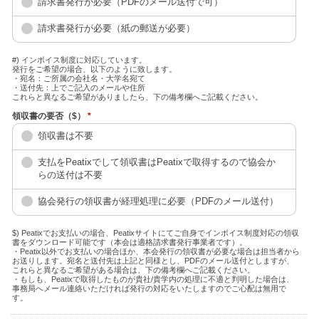
請求書発行が必要（PDFのメール送付で可）
請求書発行が必要（紙の郵送が必要）
#) インボイス制度に対応しています。
発行をご希望の場合、以下のように致します。
・宛名：ご所属の会社名・大学名宛て
・送付先：上でご記入のメールや住所
これらと異なるご希望がありましたら、下の備考欄へご記載ください。
領収書の要否（$）
*
領収書は不要
支払をPeatixでして領収書はPeatixで取得するので協会か
らの送付は不要
協会発行の領収書が経理処理に必要（PDFのメール送付）
$) Peatixでお支払いの場合、Peatixサイトにてご自身でインボイス制度対応の領収
書をダウンロード可能です（本会は適格請求書発行事業者です）。
・Peatix以外でお支払いの場合ほか、本会発行の領収書が必要な場合は担当者から
お送りします。宛名と送付先は上記と同様とし、PDFのメール送付としますが、
これらと異なるご希望がある場合は、下の備考欄へご記載ください。
・もしも、Peatixで取得したものが貴社/貴学内の処理に不適と判明した場合は、
事務局へメール連絡いただければ発行の対応をいたしますのでご心配は無用で
す。